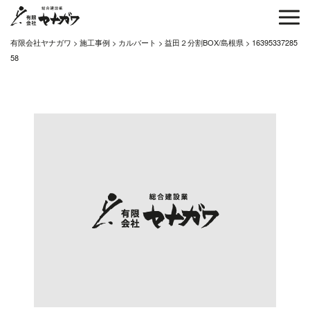
有限会社ヤナガワ
>
施工事例
>
カルバート
>
益田２分割BOX/島根県
>
16395337285
58